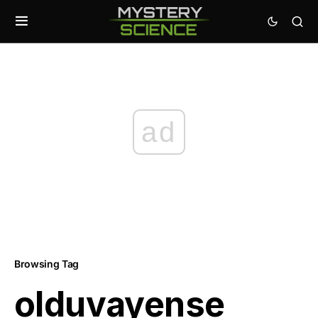
ad
Browsing Tag
olduvayense