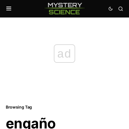
ad
Browsing Tag
engaño