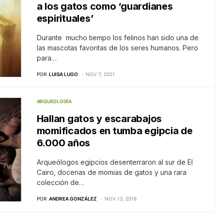
a los gatos como ‘guardianes
espirituales’
Durante mucho tiempo los felinos han sido una de
las mascotas favoritas de los seres humanos. Pero
para…
POR
LUISA LUGO
NOV 7, 2021
ARQUEOLOGÍA
Hallan gatos y escarabajos
momificados en tumba egipcia de
6.000 años
Arqueólogos egipcios desenterraron al sur de El
Cairo, docenas de momias de gatos y una rara
colección de…
POR
ANDREA GONZÁLEZ
NOV 13, 2018