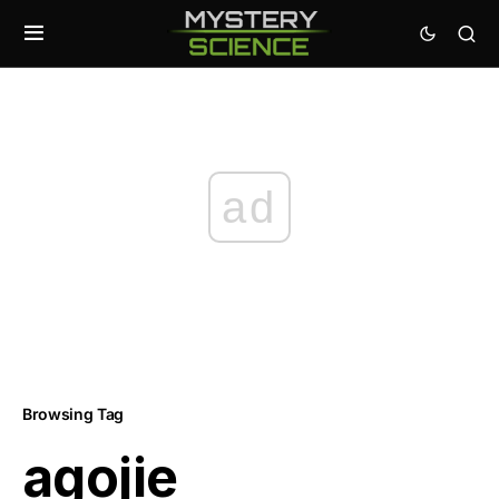
ad
Browsing Tag
agojie