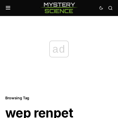
ad
Browsing Tag
wep renpet