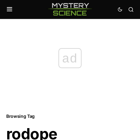
ad
Browsing Tag
rodope