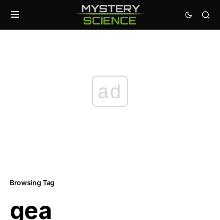
ad
Browsing Tag
gea