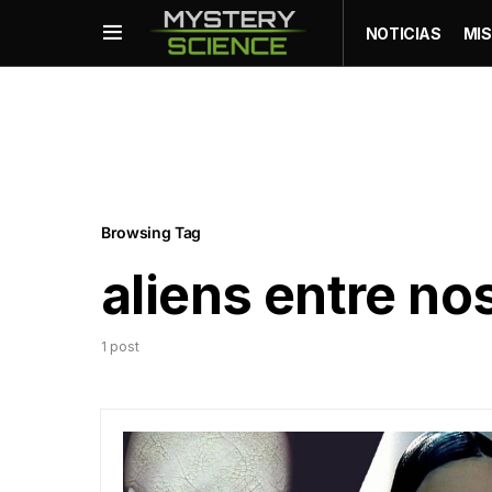
NOTICIAS
MIS
Browsing Tag
aliens entre no
1 post